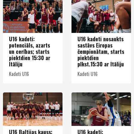
U16 kadeti:
U16 kadeti nosaukts
potenciāls, azarts
sastāvs Eiropas
un cerības; starts
čempionātam, starts
piektdien 15:30 ar
piektdien
Itāliju
plkst.15:30 ar Itāliju
Kadeti U16
Kadeti U16
U16 Baltijas kauss:
U16 kadeti: