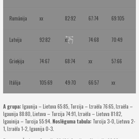
Rumānija
xx
82:92
67:74
69:105
2
Latvija
92:82
xx
74:68
70:49
1
Grieķija
74:67
68:74
xx
57:66
2
Itālija
105:69
49:70
66:57
xx
1
A grupa:
Igaunija – Lietuva 65:85, Turcija – Izraēla 76:65, Izraēla –
Igaunija 88:80, Lietuva – Turcija 74:91, Izraēla – Lietuva 81:82,
Igauinija – Turcija 55:94.
Noslēguma tabula:
Turcija 3-0, Lietuva 2-
1, Izraēla 1-2, Igaunija 0-3.