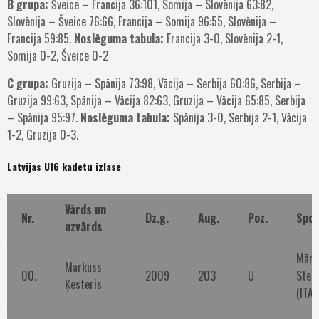
B grupa:
Šveice – Francija 36:101, Somija – Slovēnija 63:82,
Slovēnija – Šveice 76:66, Francija – Somija 96:55, Slovēnija –
Francija 59:85.
Noslēguma tabula:
Francija 3-0, Slovēnija 2-1,
Somija 0-2, Šveice 0-2
C grupa:
Gruzija – Spānija 73:98, Vācija – Serbija 60:86, Serbija –
Gruzija 99:63, Spānija – Vācija 82:63, Gruzija – Vācija 65:85, Serbija
– Spānija 95:97.
Noslēguma tabula:
Spānija 3-0, Serbija 2-1, Vācija
1-2, Gruzija 0-3.
Latvijas U16 kadetu izlase
Vārds un
Nr.
Dz.g.
Aug.
Poz.
Spor
uzvārds
Māru
Markuss
00.
2009
203
U
Stell
Ķesteris
(ITA)