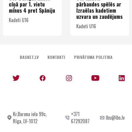
cīņā par 1. vietu
pārbaudes spēlēs ar
mīnus 4 pret Spāniju
Izraēlas kadetiem
uzvara un zaudējums
Kadeti U16
Kadeti U16
BASKET.LV
KONTAKTI
PRIVĀTUMA POLITIKA
Kr.Barona iela 99c,
+371
lbs@lbs.lv
Rīga, LV-1012
67292087