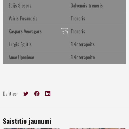
Edijs Šlesers
Galvenais treneris
Vairis Pusaudzis
Treneris
Kaspars Vecvagars
Treneris
Jurģis Eglītis
Fizioterapeits
Ance Upeniece
Fizioterapeite
Dalīties:
Saistītie jaunumi