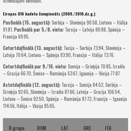
atlēkušajām bumbām.
Eiropas U16 kadetu čempionāts (2009./2010.dz.g.)
Pusfinālā (15. augustā):
Serbija – Slovēnija 90:58, Lietuva – Itālija
91:81.
Pusfinālā par 5./8. vietu:
Turcija – Latvija 80:88, Spānija –
Francija 69:95.
Ceturtdaļfinālā (13. augustā):
Tucija – Serbija 73:94, Slovēnija –
Latvija 70:64, Lietuva – Spānija 93:90, Francija – Itālija 73:76.
Ceturtdaļfinālā par 9./16. vietu:
Somija – Grieķija 70:85, Izraēla
– Gruzija 66:70, Šveice – Rumānija 53:67, Igaunija – Vācija 77:87
Astotdaļfinālā (12. augustā):
Turcija – Somija 84:52, Serbija –
Grieķija 92:65, Slovēnija – Izraēla 87:66, Latvija – Gruzija 106:54,
Lietuva – Šveice 92:50, Spānija – Rumānija 97:72, Francija – Igaunija
114:56, Itālija – Vācija 85:65.
D grupa
ROM
LAT
GRE
ITA