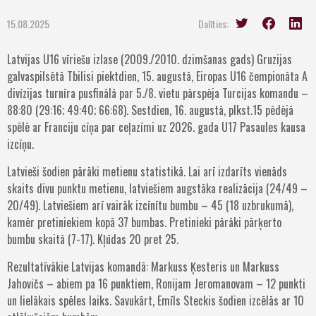
15.08.2025
Dalīties:
Latvijas U16 vīriešu izlase (2009./2010. dzimšanas gads) Gruzijas
galvaspilsētā Tbilisi piektdien, 15. augustā, Eiropas U16 čempionāta A
divīzijas turnīra pusfinālā par 5./8. vietu pārspēja Turcijas komandu –
88:80 (29:16; 49:40; 66:68). Sestdien, 16. augustā, plkst.15 pēdējā
spēlē ar Franciju cīņa par ceļazīmi uz 2026. gada U17 Pasaules kausa
izcīņu.
Latvieši šodien pārāki metienu statistikā. Lai arī izdarīts vienāds
skaits divu punktu metienu, latviešiem augstāka realizācija (24/49 –
20/49). Latviešiem arī vairāk izcīnītu bumbu – 45 (18 uzbrukumā),
kamēr pretiniekiem kopā 37 bumbas. Pretinieki pārāki pārķerto
bumbu skaitā (7-17). Kļūdas 20 pret 25.
Rezultatīvākie Latvijas komandā: Markuss Ķesteris un Markuss
Jahovičs – abiem pa 16 punktiem, Ronijam Jeromanovam – 12 punkti
un lielākais spēles laiks. Savukārt, Emīls Steckis šodien izcēlās ar 10